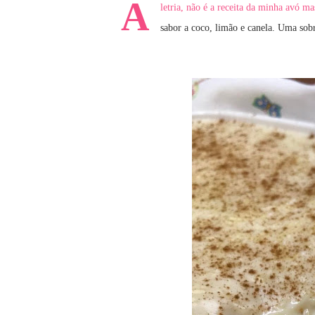
A
letria, não é a receita da minha avó 
sabor a coco, limão e canela. Uma sob