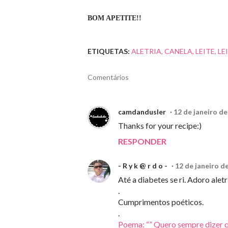
BOM APETITE!!
ETIQUETAS:
ALETRIA
CANELA
LEITE
LE
Comentários
camdandusler
12 de janeiro de
Thanks for your recipe:)
RESPONDER
- R y k @ r d o -
12 de janeiro d
Até a diabetes se ri. Adoro aletr
.
Cumprimentos poéticos.
.
Poema: “” Quero sempre dizer 