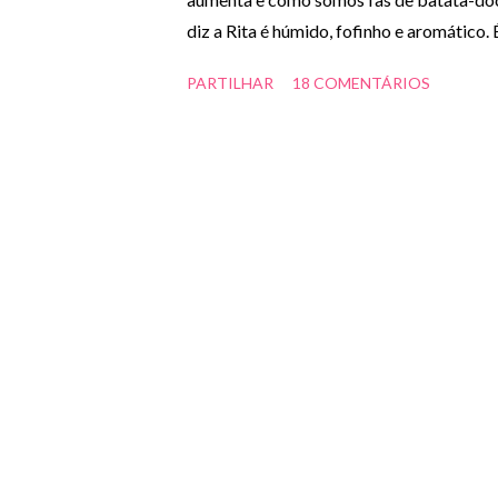
diz a Rita é húmido, fofinho e aromático.
derretida 200g de açúcar amarelo 150g d
PARTILHAR
18 COMENTÁRIOS
colher de chá de fermento em pó 1 colhe
farinha q.b. Preparação: - Untar uma for
forno a 180ºC. - Misturar bem as gemas c
do limão. - Adicionar a farinha, o fermento
Verter a massa na forma e levar ao forn
(fazer o teste d...