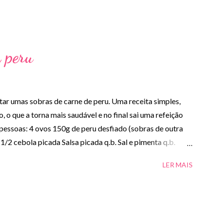
 peru
ar umas sobras de carne de peru. Uma receita simples,
o, o que a torna mais saudável e no final sai uma refeição
2 pessoas: 4 ovos 150g de peru desfiado (sobras de outra
/2 cebola picada Salsa picada q.b. Sal e pimenta q.b.
avessa ou pirex com manteiga e reservar. - Numa tigela
LER MAIS
ate picado, o peru desfiado, a salsa picada e temperar
parado na travessa e levar ao forno, pré-aquecido a 180ºC
forno e servir quente ou frio. BOM APETITE!! Notas: -
 atum. - Deve ser servida acompanhada de uma boa salada,