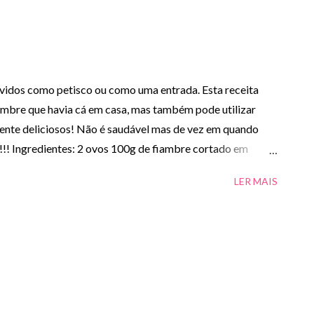
rvidos como petisco ou como uma entrada. Esta receita
iambre que havia cá em casa, mas também pode utilizar
lmente deliciosos! Não é saudável mas de vez em quando
!! Ingredientes: 2 ovos 100g de fiambre cortado em
 de azeite 100ml de cerveja Salsa picada q.b. Sal e
LER MAIS
: - Numa tigela misturar muito bem a farinha com os ovos,
e, a salsa picada e temperar com sal e pimenta. - Levar o
r colheradas da massa. - Retirar os fritos quando
papel absorvente. - Deixar arrefecer e servir. BOM
por chouriço ou bacon. - A quantidade fritos depende do