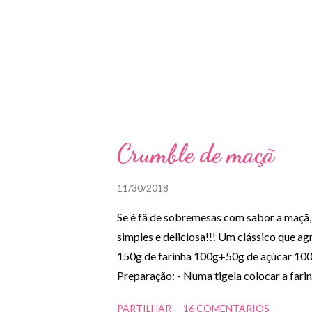
n
s
Crumble de maçã
11/30/2018
Se é fã de sobremesas com sabor a maçã,
simples e deliciosa!!! Um clássico que a
150g de farinha 100g+50g de açúcar 100
Preparação: - Numa tigela colocar a farin
com tudo com as mãos até obter uma mist
PARTILHAR
16 COMENTÁRIOS