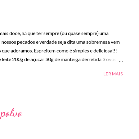
mais doce, há que ter sempre (ou quase sempre) uma
 nossos pecados e verdade seja dita uma sobremesa vem
s que adoramos. Espreitem como é simples e deliciosa!!!
e leite 200g de açúcar 30g de manteiga derretida 3 ovos
de pudim Mandarin 1 colher de café de canela em pó
LER MAIS
eparação: - Pré-aquecer o forno a 180ºC. - Untar com
nha e reservar. - Numa tigela juntar o açúcar, a raspa da
pudim, a canela e o leite, misturar tudo muito bem. - Verter o
 cerca de 50 minutos. - Retirar do forno, deixar arrefecer,
polvo
M APETITE!!! NOTA: - Receita retirada da revist...