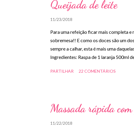
Queijada de leite
sopa ou um arroz branco.
11/23/2018
Para uma refeição ficar mais completa e 
sobremesa!! E como os doces são um dos
sempre a calhar, esta é mais uma daquela
Ingredientes: Raspa de 1 laranja 500ml d
100g de farinha sem fermento 1 saqueta 
PARTILHAR
22 COMENTÁRIOS
Manteiga, farinha e canela em pó q.b. Pr
manteiga uma tarteira e polvilhar com fari
laranja, os ovos, a manteiga, a farinha, o 
creme na tarteira e levar ao forno durante
Massada rápida com 
polvilhar com canela antes de servir. BO
11/22/2018