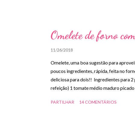
Omelete de forno com
11/26/2018
Omelete, uma boa sugestão para aproveit
poucos ingredientes, rápida, feita no forn
deliciosa para dois!! Ingredientes para 
refeição) 1 tomate médio maduro picado 1
Manteiga q.b. Preparação: - Untar uma tr
PARTILHAR
14 COMENTÁRIOS
bater os ovos com a cebola picada, o tom
com sal e pimenta a gosto. - Deitar o pre
durante uns 20/25 minutos. - Retirar do 
Substituir o peru por frango, fiambre ou