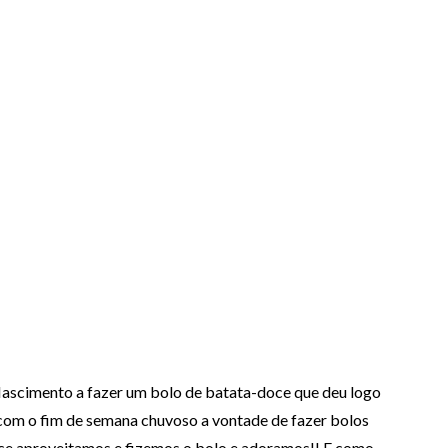
 Nascimento a fazer um bolo de batata-doce que deu logo
com o fim de semana chuvoso a vontade de fazer bolos
e aproveitamos e fizemos o bolo e adoramos!! E como