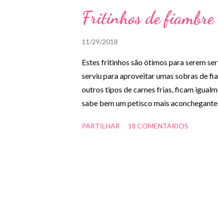
Fritinhos de fiambre
11/29/2018
Estes fritinhos são ótimos para serem se
serviu para aproveitar umas sobras de f
outros tipos de carnes frias, ficam igua
sabe bem um petisco mais aconchegante!
cubinhos 125g de farinha 1 colher de sopa
PARTILHAR
18 COMENTÁRIOS
pimenta q.b. Óleo para fritar Preparação
a cerveja e o azeite. - Adicionar o fiambr
óleo ao lume, quando estiver quente, frita
estiverem bem dourados e escorra-os em 
APETITE!! Notas: - Substituir o fiambre 
tamanho qu...