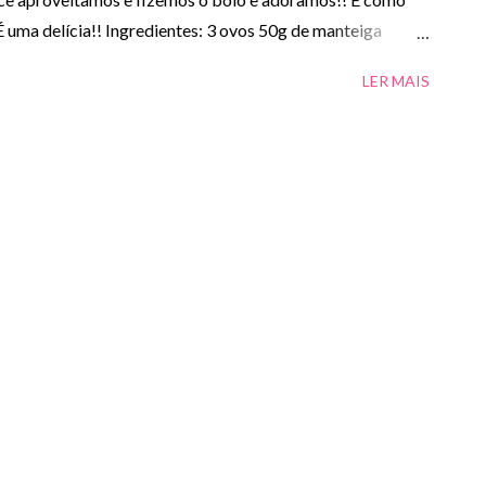
 É uma delícia!! Ingredientes: 3 ovos 50g de manteiga
e puré de batata-doce 100g de farinha sem fermento 1
LER MAIS
r de chá de canela em pó Raspas de 1 limão Manteiga e
ma com manteiga e polvilhar com farinha. - Pré-aquecer o
om o açúcar, a manteiga, o puré de batata-doce, a raspa
, a canela e por último as claras batidas em castelo. -
o durante aproximadamente 30 minutos ou até estar cozido