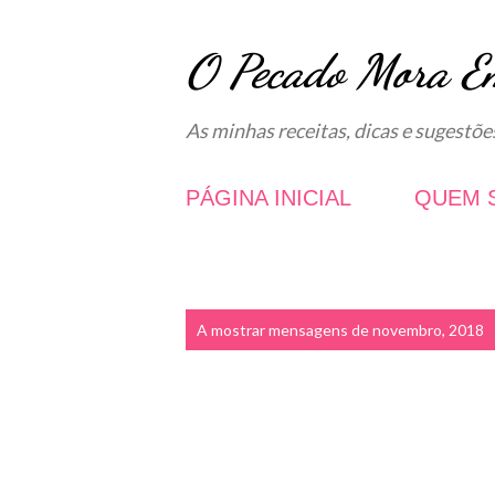
O Pecado Mora E
As minhas receitas, dicas e sugestõe
PÁGINA INICIAL
QUEM 
M
A mostrar mensagens de novembro, 2018
e
n
s
a
g
e