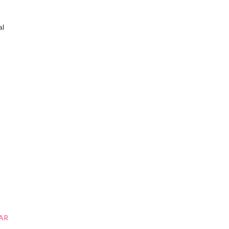
al
AR