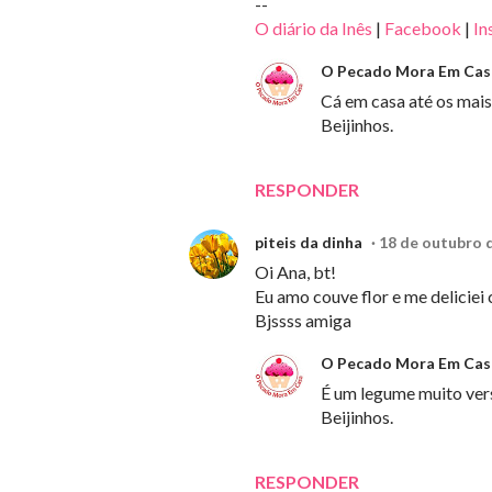
--
O diário da Inês
|
Facebook
|
In
O Pecado Mora Em Cas
Cá em casa até os mai
Beijinhos.
RESPONDER
piteis da dinha
18 de outubro d
Oi Ana, bt!
Eu amo couve flor e me delicie
Bjssss amiga
O Pecado Mora Em Cas
É um legume muito versá
Beijinhos.
RESPONDER