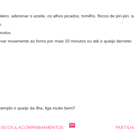
iro, adicionar o azeite, os alhos picados, tomilho, flocos de piri-piri, s
m.
nutos.
 levar novamente ao forno por mais 10 minutos ou até o queijo derreter.
xemplo o queijo da ilha, liga muito bem!!
TISCOS & ACOMPANHAMENTOS
PARTILH