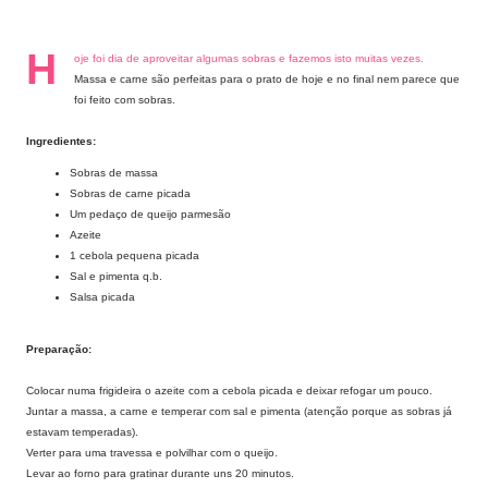
H
oje foi dia de aproveitar algumas sobras e fazemos isto muitas vezes.
Massa e carne são perfeitas para o prato de hoje e no final nem parece que
foi feito com sobras.
Ingredientes:
Sobras de massa
Sobras de carne picada
Um pedaço de queijo parmesão
Azeite
1 cebola pequena picada
Sal e pimenta q.b.
Salsa picada
Preparação:
Colocar numa frigideira o azeite com a cebola picada e deixar refogar um pouco.
Juntar a massa, a carne e temperar com sal e pimenta (atenção porque as sobras já
estavam temperadas).
Verter para uma travessa e polvilhar com o queijo.
Levar ao forno para gratinar durante uns 20 minutos.