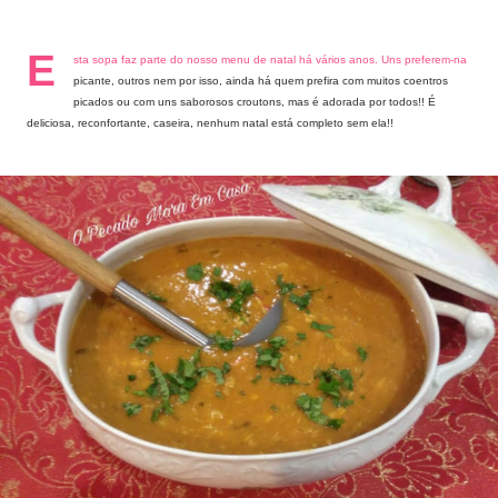
E
sta sopa faz parte do nosso menu de natal há vários anos. Uns preferem-na
picante, outros nem por isso, ainda há quem prefira com muitos coentros
picados ou com uns saborosos croutons, mas é adorada por todos!! É
deliciosa, reconfortante, caseira, nenhum natal está completo sem ela!!