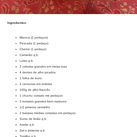
Ingredientes:
Maruca (2 pedaços)
Pescada (1 pedaço)
Cherne (1 pedaço)
Camarão q.b.
Lulas q.b.
2 cebolas grandes em meias luas
4 dentes de alho picados
1 folha de louro
4 cenouras em rodelas
100g de alho-francês
1 chuchu cortado me pedaços
3 tomates grandes bem maduros
1/2 pimento vermelho
2 batatas médias cortadas em pedaços
Sumo de limão q.b.
Azeite q.b.
Sal e pimenta q.b.
Tomilho q.b.