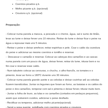
Coentros picados q.b.
Molho picante q.b. (opcional)
Croutons q.b. (opcional)
Preparação:
- Colocar numa panela a maruca, a pescada e o cherne, água, sal e sumo de limão,
levar ao lume e deixar ferver uns 10 minutos. Retirar do lume e deixar ficar o peixe na
água a repousar mais uns 5 minutos.
- Retirar o peixe e deixar arrefecer, retirar espinhas e pele. Coar o caldo da cozedura
do peixe e adicionar ao mesmo coentros e tomilho e reservar.
- Descascar o camarão e reservar. Colocar as cabeças dos camarões e as cascas
numa panela com um pouco de água, deixar ferver, retirar do lume, triturar bem e no
fim coar e reservar esse caldo.
- Num tabuleiro colocar as cenouras, o chuchu, o alho-francês, os tomates e o
pimento, levar ao forno a 180ºC durante uns 30 minutos.
- Colocar numa panela grande azeite e as cebolas e deixar cozinhar até as cebolas
ficarem translúcidas. Juntar os legumes que foram ao forno, as batatas e os caldos do
peixe e dos camarões, temperar com sal e pimenta e deixar ferver, triturar muito bem.
- Juntar a folha de louro, as lulas e os camarões (cortados em pedaços pequenos),
assim que estiverem cozidos, adicionar o peixe desfiado.
- Rectificar os temperos, adicionar molho picante(opcional).
- Servir a sopa quente, polvilhada com coentros picados e croutons.