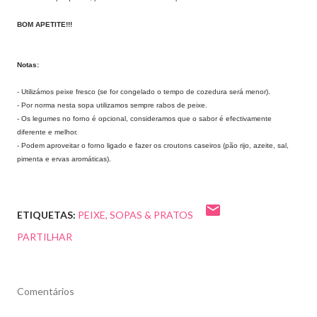
BOM APETITE!!!
Notas:
- Utilizámos peixe fresco (se for congelado o tempo de cozedura será menor).
- Por norma nesta sopa utilizamos sempre rabos de peixe.
- Os legumes no forno é opcional, consideramos que o sabor é efectivamente
diferente e melhor.
- Podem aproveitar o forno ligado e fazer os croutons caseiros (pão rijo, azeite, sal,
pimenta e ervas aromáticas).
ETIQUETAS:
PEIXE
SOPAS & PRATOS
PARTILHAR
Comentários