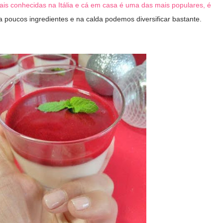
is conhecidas na Itália e cá em casa é uma das mais populares, é
eva poucos ingredientes e na calda podemos diversificar bastante.