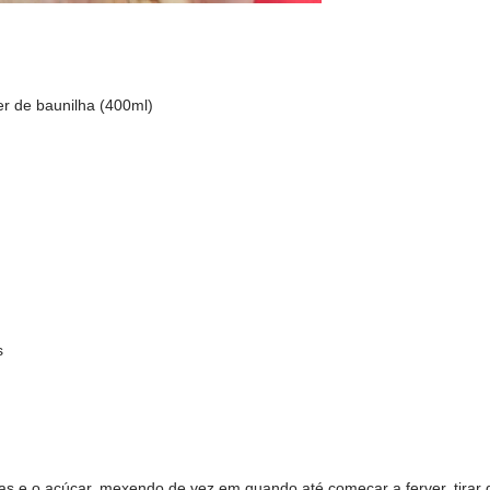
er de baunilha (400ml)
s
as e o açúcar, mexendo de vez em quando até começar a ferver, tirar 