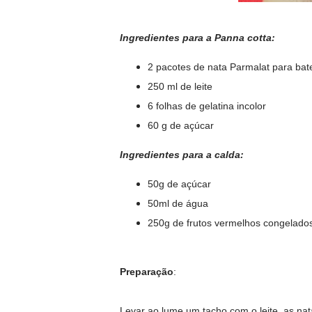
I
ngredientes para a Panna cotta:
2 pacotes de nata Parmalat para bat
250 ml de leite
6 folhas de gelatina incolor
60 g de açúcar
Ingredientes para a calda:
50g de açúcar
50ml de água
250g de frutos vermelhos congelado
Preparação
:
Levar ao lume um tacho com o leite, as nat