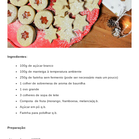
Ingredientes:
100g de açúcar branco
100g de manteiga à temperatura ambiente
250g de farinha sem fermento (pode ser necessário mais um pouco)
1 colher de sobremesa de aroma de baunilha
1 ovo grande
3 colheres de sopa de leite
Compota de fruta (morango, framboesa, melancia)q.b.
Açúcar em pó q.b.
Farinha para polvilhar q.b.
Preparação
: