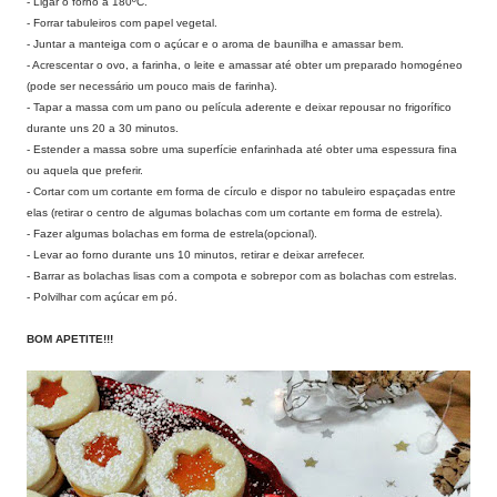
- Ligar o forno a 180ºC.
- Forrar tabuleiros com papel vegetal.
- Juntar a manteiga com o açúcar e o aroma de baunilha e amassar bem.
- Acrescentar o ovo, a farinha, o leite e amassar até obter um preparado homogéneo
(pode ser necessário um pouco mais de farinha).
- Tapar a massa com um pano ou película aderente e deixar repousar no frigorífico
durante uns 20 a 30 minutos.
- Estender a massa sobre uma superfície enfarinhada até obter uma espessura fina
ou aquela que preferir.
- Cortar com um cortante em forma de círculo e dispor no tabuleiro espaçadas entre
elas (retirar o centro de algumas bolachas com um cortante em forma de estrela).
- Fazer algumas bolachas em forma de estrela(opcional).
- Levar ao forno durante uns 10 minutos, retirar e deixar arrefecer.
- Barrar as bolachas lisas com a compota e sobrepor com as bolachas com estrelas.
- Polvilhar com açúcar em pó.
BOM APETITE!!!