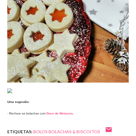
Uma sugestão:
-
Rechear as bolachas com
Doce de Melancia
.
ETIQUETAS:
BOLOS BOLACHAS & BISCOITOS