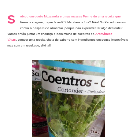
S
obrou um queijo Mozzarella e umas massas Penne de uma receita que
fizemos e agora, o que fazer!?!? Mandamos fora?
Não! No Pecado somos
contra o desperdício alimentar, porque não experimentar algo diferente?
Vamos então
juntar um chouriço e bom molho de coentros da
Aromáticas
Vivas
,
compor uma receita cheia de sabor e com ingredientes um pouco improváveis
mas com um resultado, divinal!