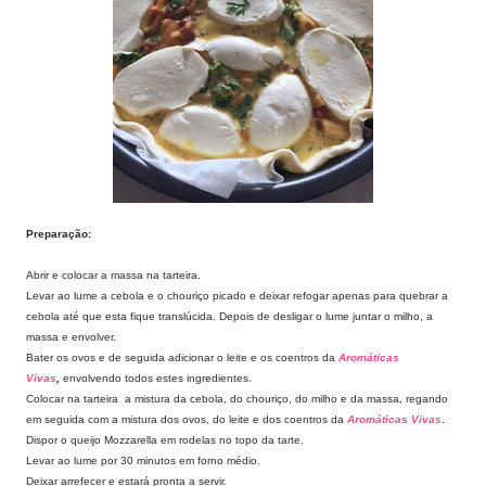
Preparação:
Abrir e colocar a massa na tarteira.
Levar ao lume a cebola e o chouriço picado e deixar refogar apenas para quebrar a
cebola até que esta fique translúcida. Depois de desligar o lume juntar o milho, a
massa e envolver.
Bater os ovos e de seguida adicionar o leite e os coentros da
Aromáticas
Vivas
,
envolvendo todos estes ingredientes.
Colocar na tarteira a mistura da cebola, do chouriço, do milho e da massa, regando
em seguida com a mistura dos ovos, do leite e dos coentros da
Aromáticas Vivas
.
Dispor o queijo Mozzarella em rodelas no topo da tarte.
Levar ao lume por 30 minutos em forno médio.
Deixar arrefecer e estará pronta a servir.