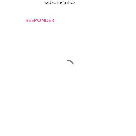
nada...Beijinhos
RESPONDER
E
n
v
i