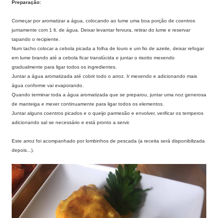
Preparação:
Começar por aromatizar a água, colocando ao lume uma boa porção de coentros
juntamente com 1 lt. de água. Deixar levantar fervura, retirar do lume e reservar
tapando o recipiente.
Num tacho colocar a cebola picada a folha de louro e um fio de azeite, deixar refogar
em lume brando até a cebola ficar translúcida e juntar o risotto mexendo
gradualmente para ligar todos os ingredientes.
Juntar a água aromatizada até cobrir todo o arroz. Ir mexendo e adicionando mais
água conforme vai evaporando.
Quando terminar toda a água aromatizada que se preparou, juntar uma noz generosa
de manteiga e mexer continuamente para ligar todos os elementos.
Juntar alguns coentros picados e o queijo parmesão e envolver, verificar os temperos
adicionando sal se necessário e está pronto a servir.
Este arroz foi acompanhado por lombinhos de pescada (a receita será disponibilizada
depois...).