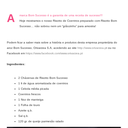
A
marca Bom Sucesso é a garantia de uma receita de sucesso!!!
Hoje mostramos o nosso Risotto de Coentros preparado com Risotto Bom
Sucesso… não sobrou nem um “grãozinho” para amostra!
Podem ficar a saber mais sobre a história e produtos desta empresa proprietária do
aroz Bom Sucesso,
Orivarzea S.A
, acedendo ao site
http://www.orivarzea.p
t
ou
no
Facebook em
https://www.facebook.com/www.orivarzea.pt
Ingredientes:
2 Chávenas de Risotto Bom Sucesso
1 lt de água aromatizada de coentros
1 Cebola média picada
Coentros frescos
1 Noz de manteiga
1 Folha de louro
Azeite q.b.
Sal q.b.
120 gr. de queijo parmesão ralado