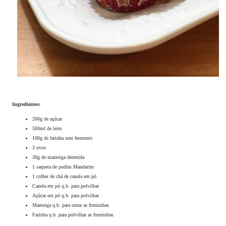
Ingredientes:
200g de açúcar
500ml de leite
100g de farinha sem fermento
3 ovos
30g de manteiga derretida
1 saqueta de pudim Mandarim
1 colher de chá de canela em pó
Canela em pó q.b. para polvilhar
Açúcar em pó q.b. para polvilhar
Manteiga q.b. para untar as forminhas
Farinha q.b. para polvilhar as forminhas