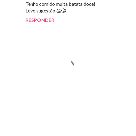
Tenho comido muita batata doce!
Levo sugestão 👏😘
RESPONDER
E
n
v
i