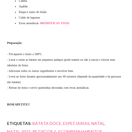
Canela
Açafrão
Raspa e sumo de limão
Caldo de legumes
Ervas aromáticas
AROMÁTICAS VIVAS
Preparação:
- Pré-aquecer o forno a 180ºC.
- Lavar e cortar as batatas em pequenos pedaços (pode manter ou não a casca) e colocar num
tabuleiro de forno.
- Adicionar todos os outros ingredientes e envolver bem.
- Levar ao forno durante aproximadamente uns 40 minutos (depende da quantidade e da grossura
das batatas)
- Retirar do forno e servir quentinhas decoradas com ervas aromáticas.
BOM APETITE!!
ETIQUETAS:
BATATA DOCE
ESPECIARIAS
NATAL
NATAL 2022
PETISCOS & ACOMPANHAMENTOS