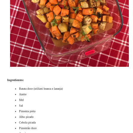
Ingredientes:
Batata doce (utilizei branca e laranja)
Azeite
Mel
Sal
Pimenta preta
Alho picado
Cebola picada
Pimentão doce