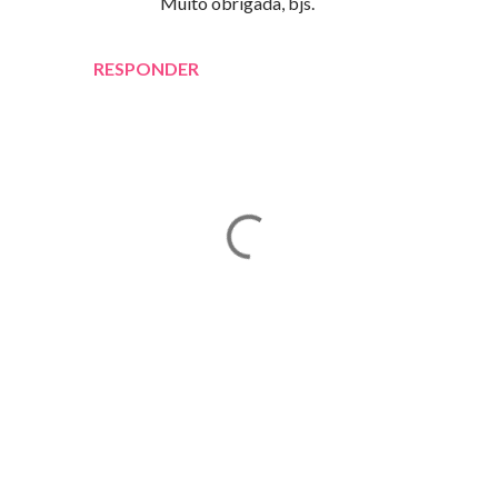
Muito obrigada, bjs.
RESPONDER
E
n
v
i
a