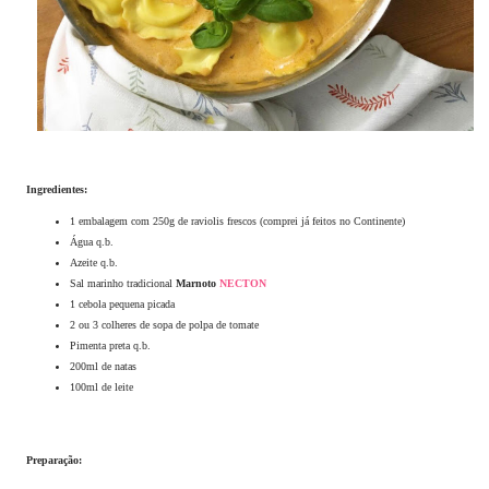
Ingredientes:
1 embalagem com 250g de raviolis frescos (comprei já feitos no Continente)
Água q.b.
Azeite q.b.
Sal marinho tradicional
Marnoto
NECTON
1 cebola pequena picada
2 ou 3 colheres de sopa de polpa de tomate
Pimenta preta q.b.
200ml de natas
100ml de leite
Preparação: