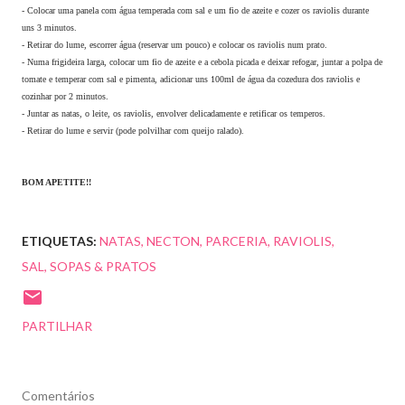
- Colocar uma panela com água temperada com sal e um fio de azeite e cozer os raviolis durante
uns 3 minutos.
- Retirar do lume, escorrer água (reservar um pouco) e colocar os raviolis num prato.
- Numa frigideira larga, colocar um fio de azeite e a cebola picada e deixar refogar, juntar a polpa de
tomate e temperar com sal e pimenta, adicionar uns 100ml de água da cozedura dos raviolis e
cozinhar por 2 minutos.
- Juntar as natas, o leite, os raviolis, envolver delicadamente e retificar os temperos.
- Retirar do lume e servir (pode polvilhar com queijo ralado).
BOM APETITE!!
ETIQUETAS:
NATAS
NECTON
PARCERIA
RAVIOLIS
SAL
SOPAS & PRATOS
PARTILHAR
Comentários