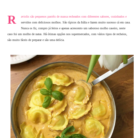
R
aviolis são pequenos pastéis de massa recheados com diferentes sabores, cozinhados e
servidos com deliciosos molhos. São típicos da Itália e fazem muito sucesso cá em casa.
Nunca os fiz, compro já feitos e apenas acrescento um saboroso molho caseiro, neste
caso foi um molho de natas. Há ótimas opções nos supermercados, com vários tipos de recheios,
são muito fáceis de preparar e são uma delícia.