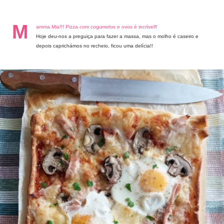
M
amma Mia!!! Pizza com cogumelos e ovos é incrível!!
Hoje deu-nos a preguiça para fazer a massa, mas o molho é caseiro e
depois caprichámos no recheio, ficou uma delícia!!