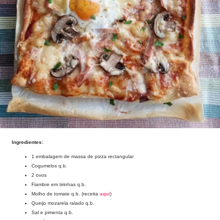
Ingredientes:
1 embalagem de massa de pizza rectangular
Cogumelos q.b.
2 ovos
Fiambre em tirinhas q.b.
Molho de tomate q.b. (receita
aqui
)
Queijo mozarela ralado q.b.
Sal e pimenta q.b.