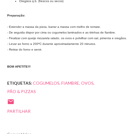
Oregãos q.b. (frescos ou secos)
Preparação:
- Estender a massa da pizza, barrar a massa com molho de tomate.
- De seguida dispor por cima os cogumelos laminados e as tirinhas de fiambre.
- Finalizar com queijo mozarela ralado, os ovos e polvilhar com sal, pimenta e oregãos.
- Levar ao forno a 200ºC durante aproximadamente 20 minutos.
- Retirar do forno e servir.
BOM APETITE!!!
ETIQUETAS:
COGUMELOS
FIAMBRE
OVOS
PÃO & PIZZAS
PARTILHAR