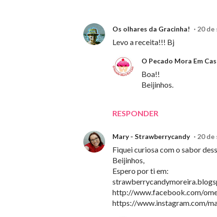
Os olhares da Gracinha!
20 de
Levo a receita!!! Bj
O Pecado Mora Em Cas
Boa!!
Beijinhos.
RESPONDER
Mary - Strawberrycandy
20 de
Fiquei curiosa com o sabor dess
Beijinhos,
Espero por ti em:
strawberrycandymoreira.blogs
http://www.facebook.com/omeu
https://www.instagram.com/ma