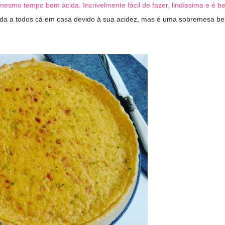
mesmo tempo bem ácida. Incrivelmente fácil de fazer, lindíssima e é b
da a todos cá em casa devido à sua acidez, mas é uma sobremesa b