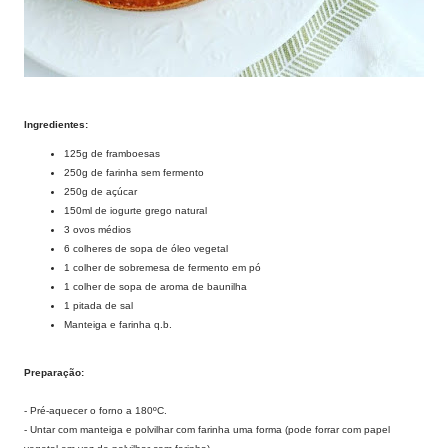
Ingredientes:
125g de framboesas
250g de farinha sem fermento
250g de açúcar
150ml de iogurte grego natural
3 ovos médios
6 colheres de sopa de óleo vegetal
1 colher de sobremesa de fermento em pó
1 colher de sopa de aroma de baunilha
1 pitada de sal
Manteiga e farinha q.b.
Preparação:
- Pré-aquecer o forno a 180ºC.
- Untar com manteiga e polvilhar com farinha uma forma (pode forrar com papel