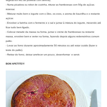
vegetal em vez de polvilhar com farinha).
- Numa picadora ou robot de cozinha, triturar as framboesas com 50g de açúcar,
reservar.
- Misturar muito bem o iogurte com o óleo, os ovos, o aroma de baunilha e o restante
açúcar.
- Envolver a farinha com o fermento e o sal e juntar à mistura do iogurte, mexendo até
ficar tudo bem ligado.
- Colocar metade da massa na forma, juntar o creme de framboesas na restante
massa, envolver bem e verter na forma, fazendo depois alguns redemoinhos comum
palito.
- Levar ao forno durante aproximadamente 50 minutos ou até estar cozido (fazer o
teste do palito).
- Retirar do forno, deixar arrefecer um pouco, desenformar e servir.
BOM APETITE!!!