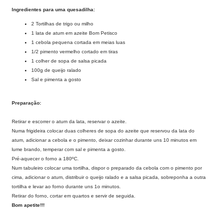
Ingredientes para uma quesadilha:
2 Tortilhas de trigo ou milho
1 lata de atum em azeite Bom Petisco
1 cebola pequena cortada em meias luas
1/2 pimento vermelho cortado em tiras
1 colher de sopa de salsa picada
100g de queijo ralado
Sal e pimenta a gosto
Preparação:
Retirar e escorrer o atum da lata, reservar o azeite.
Numa frigideira colocar duas colheres de sopa do azeite que reservou da lata do
atum, adicionar a cebola e o pimento, deixar cozinhar durante uns 10 minutos em
lume brando, temperar com sal e pimenta a gosto.
Pré-aquecer o forno a 180ºC.
Num tabuleiro colocar uma tortilha, dispor o preparado da cebola com o pimento por
cima, adicionar o atum, distribuir o queijo ralado e a salsa picada, sobreponha a outra
tortilha e levar ao forno durante uns 1o minutos.
Retirar do forno, cortar em quartos e servir de seguida.
Bom apetite!!!