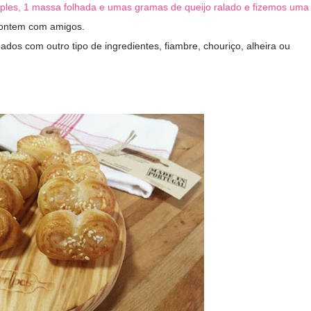
mples, 1 massa folhada e umas gramas de queijo ralado e fizemos uma
e ontem com amigos.
ados com outro tipo de ingredientes, fiambre, chouriço, alheira ou