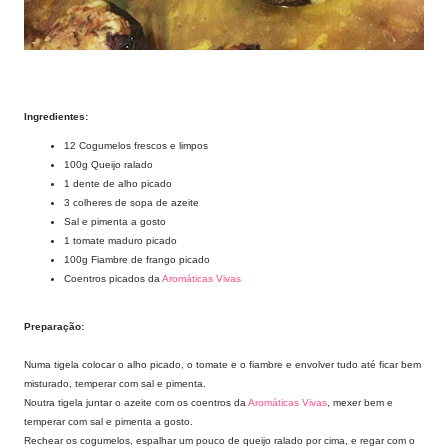
Ingredientes:
12 Cogumelos frescos e limpos
100g Queijo ralado
1 dente de alho picado
3 colheres de sopa de azeite
Sal e pimenta a gosto
1 tomate maduro picado
100g Fiambre de frango picado
Coentros picados da
Aromáticas Vivas
Preparação:
Numa tigela colocar o alho picado, o tomate e o fiambre e envolver tudo até ficar bem
misturado, temperar com sal e pimenta.
Noutra tigela juntar o azeite com os coentros da
Aromáticas Vivas
, mexer bem e
temperar com sal e pimenta a gosto.
Rechear os cogumelos, espalhar um pouco de queijo ralado por cima, e regar com o