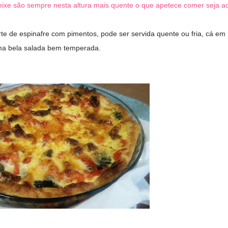
peixe são sempre nesta altura mais quente o que apetece comer seja a
te de espinafre com pimentos, pode ser servida quente ou fria, cá em
a bela salada bem temperada.