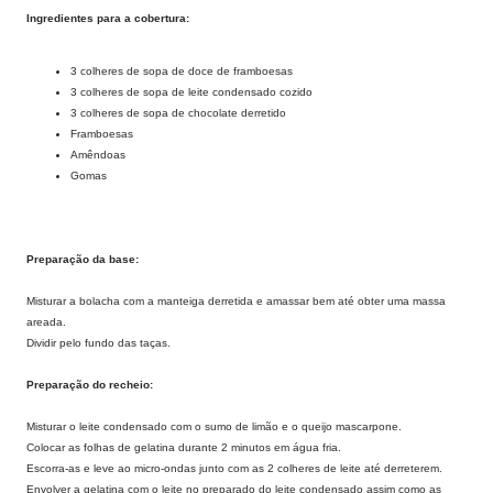
Ingredientes para a cobertura:
3 colheres de sopa de doce de framboesas
3 colheres de sopa de leite condensado cozido
3 colheres de sopa de chocolate derretido
Framboesas
Amêndoas
Gomas
Preparação da base:
Misturar a bolacha com a manteiga derretida e amassar bem até obter uma massa
areada.
Dividir pelo fundo das taças.
Preparação do recheio:
Misturar o leite condensado com o sumo de limão e o queijo mascarpone.
Colocar as folhas de gelatina durante 2 minutos em água fria.
Escorra-as e leve ao micro-ondas junto com as 2 colheres de leite até derreterem.
Envolver a gelatina com o leite no preparado do leite condensado assim como as