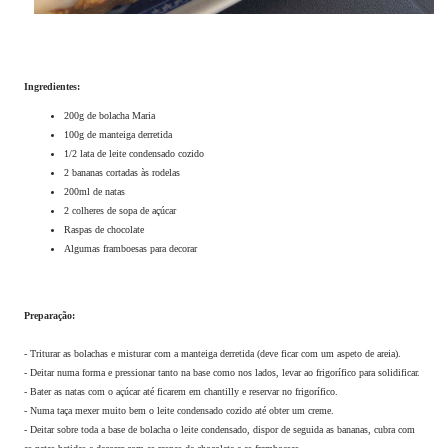
Ingredientes:
200g de bolacha Maria
100g de manteiga derretida
1/2 lata de leite condensado cozido
2 bananas cortadas às rodelas
200ml de natas
2 colheres de sopa de açúcar
Raspas de chocolate
Algumas framboesas para decorar
Preparação:
- Triturar as bolachas e misturar com a manteiga derretida (deve ficar com um aspeto de areia).
- Deitar numa forma e pressionar tanto na base como nos lados, levar ao frigorífico para solidificar.
- Bater as natas com o açúcar até ficarem em chantilly e reservar no frigorífico.
- Numa taça mexer muito bem o leite condensado cozido até obter um creme.
- Deitar sobre toda a base de bolacha o leite condensado, dispor de seguida as bananas, cubra com