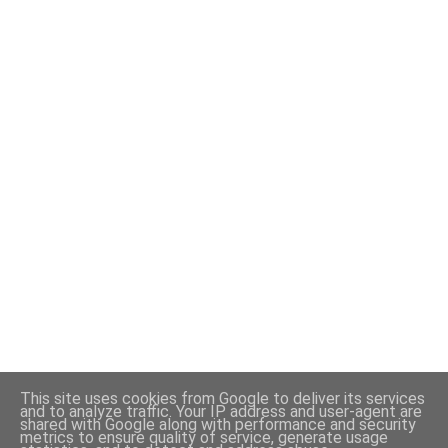
This site uses cookies from Google to deliver its services
and to analyze traffic. Your IP address and user-agent are
shared with Google along with performance and security
Com tecnologia do Blogger
metrics to ensure quality of service, generate usage