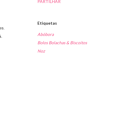
PARTILHAR
Etiquetas
es.
Abóbora
á.
Bolos Bolachas & Biscoitos
Noz