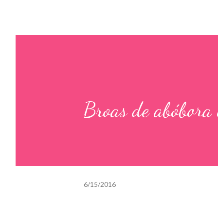
Broas de abóbora 
6/15/2016