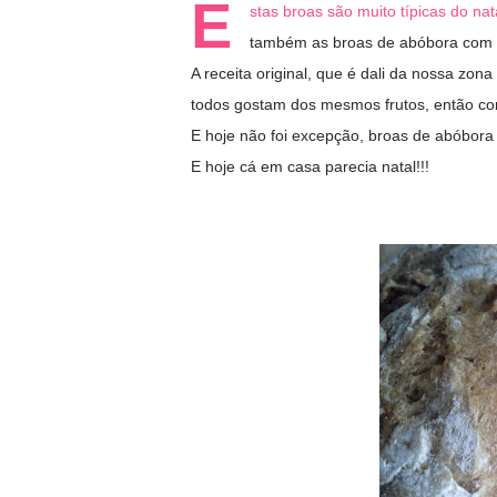
E
stas broas são muito típicas do n
também as broas de abóbora com n
A receita original, que é dali da nossa zo
todos gostam dos mesmos frutos, então c
E hoje não foi excepção, broas de abóbor
E hoje cá em casa parecia natal!!!