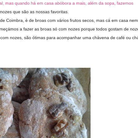
atal, mas quando há em casa abóbora a mais, além da sopa, fazemos
ozes que são as nossas favoritas.
na de Coimbra, é de broas com vários frutos secos, mas cá em casa nem
omeç
á
mos a fazer as broas só com nozes porque todos gostam de noz
a com nozes, são ótimas para acompanhar uma chávena de café ou ch