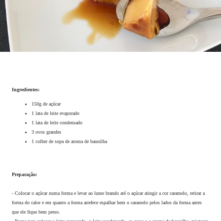
Ingredientes:
150g de açúcar
1 lata de leite evaporado
1 lata de leite condensado
3 ovos grandes
1 colher de sopa de aroma de baunilha
Preparação:
- Colocar o açúcar numa forma e levar ao lume brando até o açúcar atingir a cor caramelo, retirar a
forma do calor e em quanto a forma arrefece espalhar bem o caramelo pelos lados da forma antes
que ele fique bem preso.