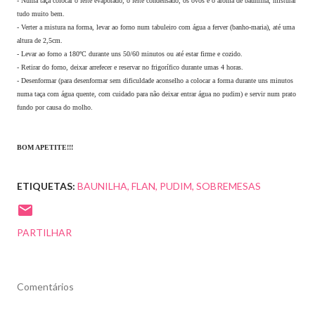
- Numa taça colocar o leite evaporado, o leite condensado, os ovos e o aroma de baunilha, misturar
tudo muito bem.
- Verter a mistura na forma, levar ao forno num tabuleiro com água a ferver (banho-maria), até uma
altura de 2,5cm.
- Levar ao forno a 180ºC durante uns 50/60 minutos ou até estar firme e cozido.
- Retirar do forno, deixar arrefecer e reservar no frigorífico durante umas 4 horas.
- D
esenformar (para desenformar sem dificuldade aconselho a colocar a forma durante uns minutos
numa taça com água quente, com cuidado para não deixar entrar água no pudim) e s
ervir num prato
fundo por causa do molho.
BOM APETITE!!!
ETIQUETAS:
BAUNILHA
FLAN
PUDIM
SOBREMESAS
PARTILHAR
Comentários