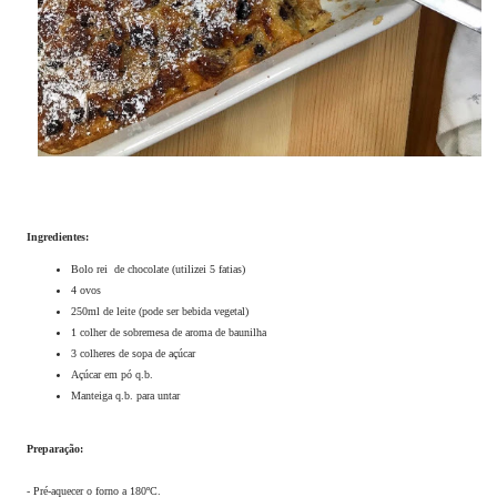
Ingredientes:
Bolo rei de chocolate (utilizei 5 fatias)
4 ovos
250ml de leite (pode ser bebida vegetal)
1 colher de sobremesa de aroma de baunilha
3 colheres de sopa de açúcar
Açúcar em pó q.b.
Manteiga q.b. para untar
Preparação:
- Pré-aquecer o forno a 180ºC.