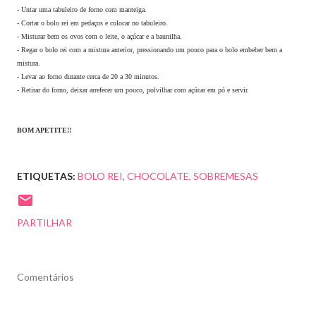
- Untar uma tabuleiro de forno com manteiga.
- Cortar o bolo rei em pedaços e colocar no tabuleiro.
- Misturar bem os ovos com o leite, o açúcar e a baunilha.
- Regar o bolo rei com a mistura anterior, pressionando um pouco para o bolo embeber bem a
mistura.
- Levar ao forno durante cerca de 20 a 30 minutos.
- Retirar do forno, deixar arrefecer um pouco, polvilhar com açúcar em pó e servir.
BOM APETITE!!
ETIQUETAS:
BOLO REI
CHOCOLATE
SOBREMESAS
PARTILHAR
Comentários