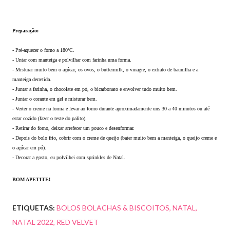
Preparação:
- Pré-aquecer o forno a 180ºC.
- Untar com manteiga e polvilhar com farinha uma forma.
- Misturar muito bem o açúcar, os ovos, o buttermilk, o vinagre, o extrato de baunilha e a 
manteiga derretida.
- Juntar a farinha, o chocolate em pó, o bicarbonato e envolver tudo muito bem.
- Juntar o corante em gel e misturar bem.
- Verter o creme na forma e levar ao forno durante aproximadamente uns 30 a 40 minutos ou até 
estar cozido (fazer o teste do palito).
- Retirar do forno, deixar arrefecer um pouco e desenformar.
- Depois do bolo frio, cobrir com o creme de queijo (bater muito bem a manteiga, o queijo creme e 
o açúcar em pó).
- Decorar a gosto, eu polvilhei com sprinkles de Natal.
BOM APETITE!
ETIQUETAS:
BOLOS BOLACHAS & BISCOITOS
NATAL
NATAL 2022
RED VELVET