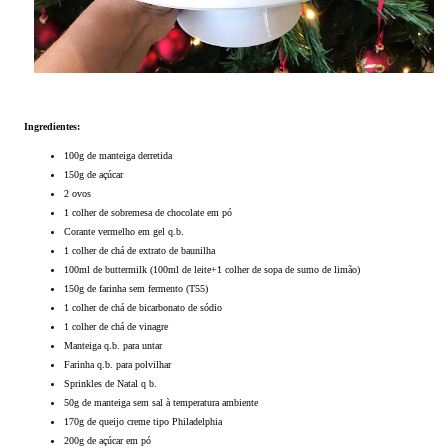
Ingredientes:
100g de manteiga derretida
150g de açúcar
2 
ovos
1 colher de sobremesa de chocolate em pó
Corante vermelho em gel q.b. 
1 colher de chá de extrato de baunilha
100ml de buttermilk (100ml de leite+1 colher de sopa de sumo de limão)
150g de farinha sem fermento (T55)
1 colher de chá de bicarbonato de sódio
1 colher de chá de vinagre
Manteiga q.b. para untar
Farinha q.b. para polvilhar
Sprinkles de Natal q b.
50g de manteiga sem sal à temperatura ambiente
170g de queijo creme tipo Philadelphia
200g de açúcar em pó