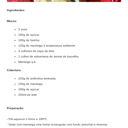
Ingredientes:
Massa:
2 ovos
180g de açúcar
160g de farinha
120g de manteiga à temperatura ambiente
4 colheres de sopa de leite
1 colher de sobremesa de aroma de baunilha
Manteiga q.b.
Cobertura:
220g de amêndoa laminada
100g de manteiga
180g de açúcar
200ml de leite
Preparação:
-
Pré-aquecer o forno a 190ºC.
- Untar com manteiga uma forma rectangular com fundo amovível e reservar.