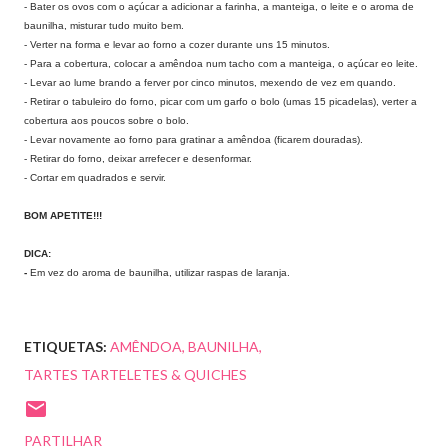
- Bater os ovos com o açúcar a adicionar a farinha, a manteiga, o leite e o aroma de
baunilha, misturar tudo muito bem.
- Verter na forma e levar ao forno a cozer durante uns 15 minutos.
- Para a cobertura, colocar a amêndoa num tacho com a manteiga, o açúcar eo leite.
- Levar ao lume brando a ferver por cinco minutos, mexendo de vez em quando.
- Retirar o tabuleiro do forno, picar com um garfo o bolo (umas 15 picadelas), verter a
cobertura aos poucos sobre o bolo.
- Levar novamente ao forno para gratinar a amêndoa (ficarem douradas).
- Retirar do forno, deixar arrefecer e desenformar.
- Cortar em quadrados e servir.
BOM APETITE!!!
DICA:
-
Em vez do aroma de baunilha, utilizar raspas de laranja.
ETIQUETAS:
AMÊNDOA
BAUNILHA
TARTES TARTELETES & QUICHES
PARTILHAR