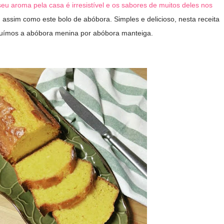
eu aroma pela casa é irresistível e os sabores de muitos deles nos
 assim como este bolo de abóbora. Simples e delicioso, nesta receita
tuímos a abóbora menina por abóbora manteiga.