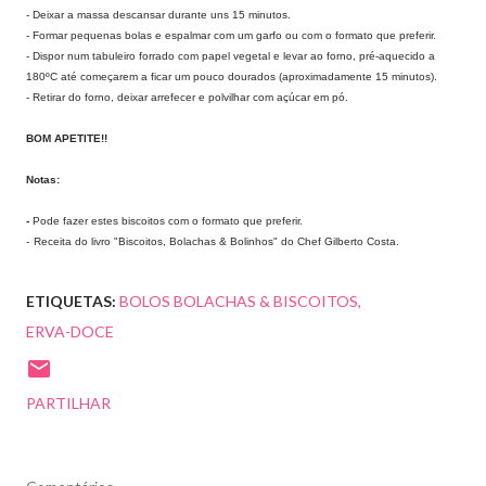
- Deixar a massa descansar durante uns 15 minutos.
- Formar pequenas bolas e espalmar com um garfo ou com o formato que preferir.
- Dispor num tabuleiro forrado com papel vegetal e levar ao forno, pré-aquecido a
180ºC até começarem a ficar um pouco dourados (aproximadamente 15 minutos).
- Retirar do forno, deixar arrefecer e polvilhar com açúcar em pó.
BOM APETITE!!
Notas:
-
Pode fazer estes biscoitos com o formato que preferir.
-
Receita do livro "Biscoitos, Bolachas & Bolinhos" do Chef Gilberto Costa.
ETIQUETAS:
BOLOS BOLACHAS & BISCOITOS
ERVA-DOCE
PARTILHAR