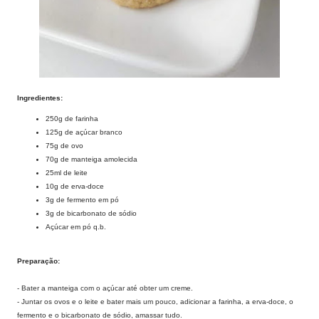
Ingredientes:
250g de farinha
125g de açúcar branco
75g de ovo
70g de manteiga amolecida
25ml de leite
10g de erva-doce
3g de fermento em pó
3g de bicarbonato de sódio
Açúcar em pó q.b.
Preparação:
- Bater a manteiga com o açúcar até obter um creme.
- Juntar os ovos e o leite e bater mais um pouco, adicionar a farinha, a erva-doce, o
fermento e o bicarbonato de sódio, amassar tudo.