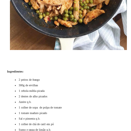
Ingredientes:
2 peitos de frango
300g de ervilhas
1 cebola média picada
2 dentes de alho picados
Azeite q.b.
1 colher de sopa de polpa de tomate
1 tomate maduro picado
Sal e pimenta q.b.
1 colher de chá de caril em pó
Sumo e raspa de limão q.b.