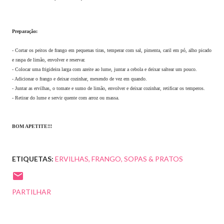
Preparação:
- Cortar os peitos de frango em pequenas tiras, temperar com sal, pimenta, caril em pó, alho picado
e raspa de limão, envolver e reservar.
- Colocar uma frigideira larga com azeite ao lume, juntar a cebola e deixar saltear um pouco.
- Adicionar o frango e deixar cozinhar, mexendo de vez em quando.
- Juntar as ervilhas, o tomate e sumo de limão, envolver e deixar cozinhar, retificar os temperos.
- Retirar do lume e servir quente com arroz ou massa.
BOM APETITE!!!
ETIQUETAS:
ERVILHAS
FRANGO
SOPAS & PRATOS
PARTILHAR