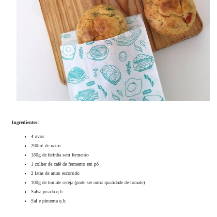
Ingredientes:
4 ovos
200ml de natas
180g de farinha sem fermento
1 colher de café de fermento em pó
2 latas de atum escorrido
100g de tomate cereja (pode ser outra qualidade de tomate)
Salsa picada q.b.
Sal e pimenta q.b.