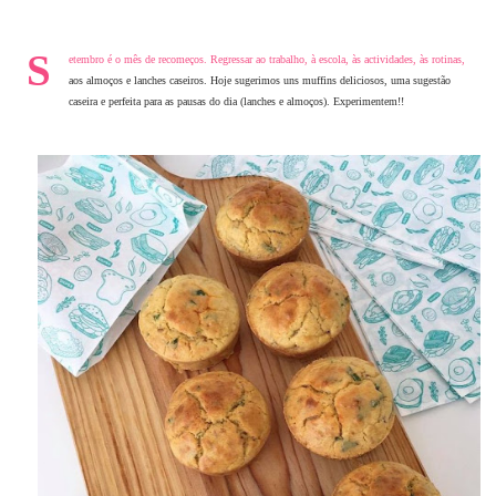
S
etembro é o mês de recomeços. Regressar ao trabalho, à escola, às actividades, às rotinas,
aos almoços e lanches caseiros. Hoje sugerimos uns muffins deliciosos, uma sugestão
caseira e perfeita para as pausas do dia (lanches e almoços). Experimentem!!