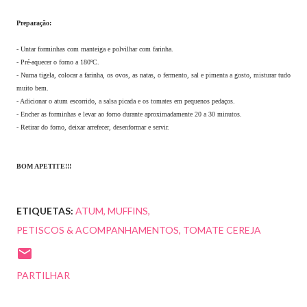
Preparação:
- Untar forminhas com manteiga e polvilhar com farinha.
- Pré-aquecer o forno a 180ºC.
- Numa tigela, colocar a farinha, os ovos, as natas, o fermento, sal e pimenta a gosto, misturar tudo
muito bem.
- Adicionar o atum escorrido, a salsa picada e os tomates em pequenos pedaços.
- Encher as forminhas e levar ao forno durante aproximadamente 20 a 30 minutos.
- Retirar do forno, deixar arrefecer, desenformar e servir.
BOM APETITE!!!
ETIQUETAS:
ATUM
MUFFINS
PETISCOS & ACOMPANHAMENTOS
TOMATE CEREJA
PARTILHAR