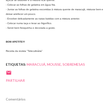
açúcar se dissolver e a mistura ficar quente.
- Colocar as folhas de gelatina em água fria.
- Juntar as folhas de gelatina escorridas à mistura quente de maracujá, misturar bem e
deixar arrefecer um pouco.
- Envolver delicadamente as natas batidas com a mistura anterior.
- Colocar numa taça e levar ao frigorífico.
- Servir bem fresquinha e decorada a gosto.
BOM APETITE!!!
Receita da revista "Teleculinária"
ETIQUETAS:
MARACUJÁ
MOUSSE
SOBREMESAS
PARTILHAR
Comentários