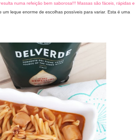
esulta numa refeição bem saborosa!!! Massas são fáceis, rápidas e
e um leque enorme de escolhas possíveis para variar. Esta é uma