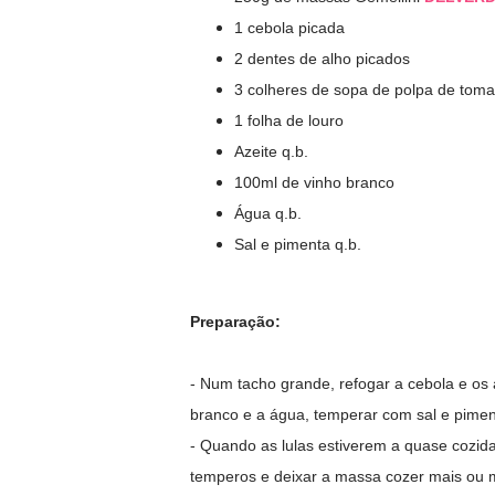
1 cebola picada
2 dentes de alho picados
3 colheres de sopa de polpa de toma
1 folha de louro
Azeite q.b.
100ml de vinho branco
Água q.b.
Sal e pimenta q.b.
Preparação:
- Num tacho grande, refogar a cebola e os a
branco e a água, temperar com sal e pimenta
- Quando as lulas estiverem a quase cozidas
temperos e deixar a massa cozer mais ou 