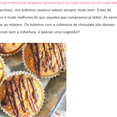
nício e temos de preparar lanches para os mais novos (cá em casa até
anches), uns bolinhos caseiros sabem sempre muito bem. Estes de
sos e muito melhores do que aqueles que compramos já feitos. Às veze
 ao máximo. Os bolinhos com a cobertura de chocolate são divinais,
hores sem a cobertura, é apenas uma sugestão!!