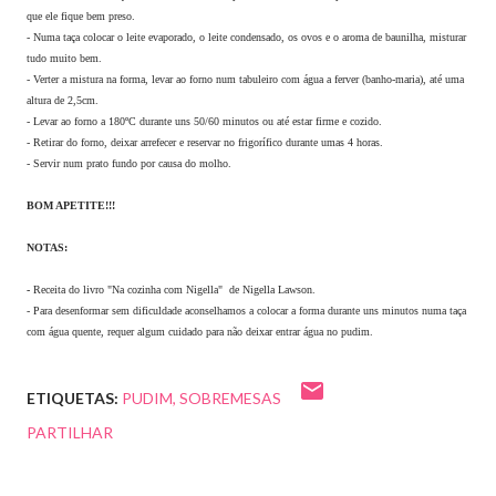
que ele fique bem preso.
- Numa taça colocar o leite evaporado, o leite condensado, os ovos e o aroma de baunilha, misturar
tudo muito bem.
- Verter a mistura na forma, levar ao forno num tabuleiro com água a ferver (banho-maria), até uma
altura de 2,5cm.
- Levar ao forno a 180ºC durante uns 50/60 minutos ou até estar firme e cozido.
- Retirar do forno, deixar arrefecer e reservar no frigorífico durante umas 4 horas.
- Servir num prato fundo por causa do molho.
BOM APETITE!!!
NOTAS:
-
Receita do livro "Na cozinha com Nigella" de Nigella Lawson.
- Para desenformar sem dificuldade aconselhamos a colocar a forma durante uns minutos numa taça
com água quente, requer algum cuidado para não deixar entrar água no pudim.
ETIQUETAS:
PUDIM
SOBREMESAS
PARTILHAR