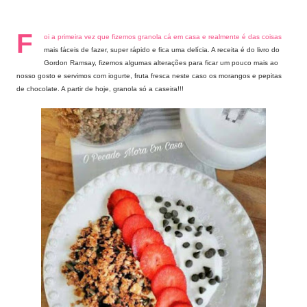
F
oi a primeira vez que fizemos granola cá em casa e realmente é das coisas
mais fáceis de fazer, super rápido e fica uma delícia. A receita é do livro do
Gordon Ramsay, fizemos algumas alterações para ficar um pouco mais ao
nosso gosto e servimos com iogurte, fruta fresca neste caso os morangos e pepitas
de chocolate. A partir de hoje, granola só a caseira!!!