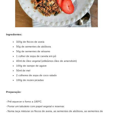
Ingredientes:
320g de flocos de aveia
50g de sementes de abóbora
50g de sementes de sésamo
1 colher de sopa de canela em pó
40ml de óleo vegetal (utilizámos óleo de amendoim)
100g de xarope de agave
50ml de mel
2 colheres de sopa de coco ralado
100g de nozes picadas
Preparação:
- Pré-aquecer o forno a 180ºC.
- Forrar um tabuleiro com papel vegetal e reservar.
- Numa taça misturar os flocos de aveia, as sementes de abóbora, as sementes de