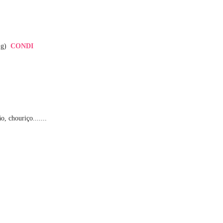
11g)
CONDI
o, chouriço.......