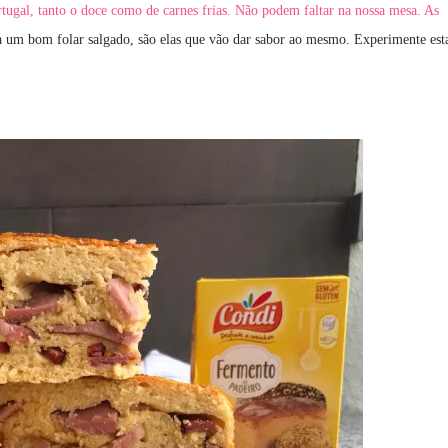
tugal, tanto o doce como de carnes frias. Não podem faltar na nossa mesa. As
ra um bom folar salgado, são elas que vão dar sabor ao mesmo. Experimente est