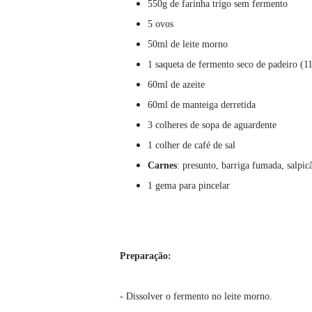
550g de farinha trigo sem fermento
5 ovos
50ml de leite morno
1 saqueta de fermento seco de padeiro (
60ml de azeite
60ml de manteiga derretida
3 colheres de sopa de aguardente
1 colher de café de sal
Carnes
: presunto, barriga fumada, salpicã
1 gema para pincelar
Preparação:
- Dissolver o fermento no leite morno.