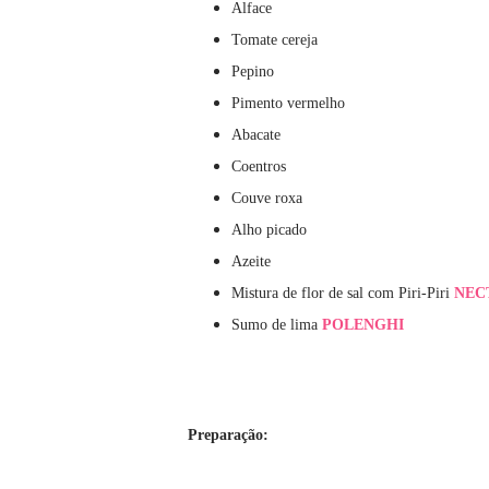
Alface
Tomate cereja
Pepino
Pimento vermelho
Abacate
Coentros
Couve roxa
Alho picado
Azeite
Mistura de flor de sal com Piri-Piri
NEC
Sumo de lima
POLENGHI
Preparação: