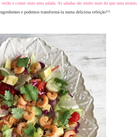
do verão e comer mais uma salada. As saladas são muito mais do que uma mistur
 ingredientes e podemos transformá-la numa deliciosa refeição!!!