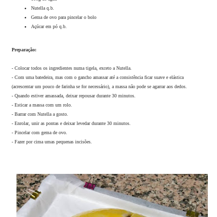
Nutella q.b.
Gema de ovo para pincelar o bolo
Açúcar em pó q.b.
Preparação:
- Colocar todos os ingredientes numa tigela, exceto a Nutella.
- Com uma batedeira, mas com o gancho amassar até a consistência ficar suave e elástica
(acrescentar um pouco de farinha se for necessário), a massa não pode se agarrar aos dedos.
- Quando estiver amassada, deixar repousar durante 30 minutos.
- Esticar a massa com um rolo.
- Barrar com Nutella a gosto.
- Enrolar, unir as pontas e deixar levedar durante 30 minutos.
- Pincelar com gema de ovo.
- Fazer por cima umas pequenas incisões.