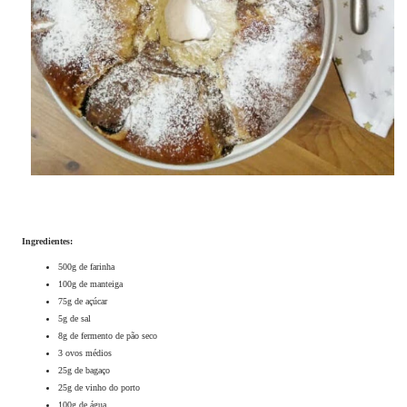
Ingredientes:
500g de farinha
100g de manteiga
75g de açúcar
5g de sal
8g de fermento de pão seco
3 ovos médios
25g de bagaço
25g de vinho do porto
100g de água