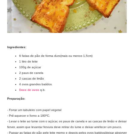
Ingredientes:
6 fatias de pão de forma duro(mais ou menos 1,5cm)
1 litro de leite
100g de açúcar
2 paus de canela
2 cascas de limão
4 ovos grandes batidos
Doce de ovos
q.b.
Preparação:
- Forrar um tabuleiro com papel vegetal
- Pré-aquecer o forno a 180ºC.
- Levar o leite ao lume com o açúcar, os paus de canela e as cascas de limão e deixar
ferver, assim que levantar fervura deve retirar do lume e deixar arrefecer um pouco.
- Passar as fatias do pão pelo leite morno e depois pelos ovos batidos(deixar absorver