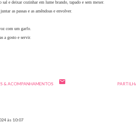
 o sal e deixar cozinhar em lume brando, tapado e sem mexer.
 juntar as passas e as amêndoas e envolver.
rroz com um garfo.
 a gosto e servir.
OS & ACOMPANHAMENTOS
PARTILH
024 às 10:07