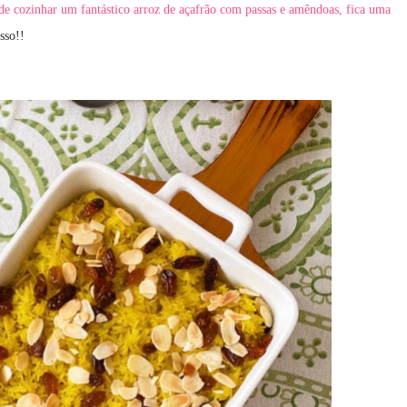
a de cozinhar um fantástico arroz de açafrão com passas e amêndoas, fica uma
sso!!