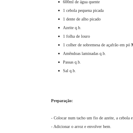
600ml de água quente
1 cebola pequena picada
1 dente de alho picado
Azeite q.b.
1 folha de louro
1 colher de sobremesa de açafrão em pó
Amêndoas laminadas q.b.
Passas q.b.
Sal q.b.
Preparação:
- Colocar num tacho um fio de azeite, a cebola e
- Adicionar o arroz e envolver bem.