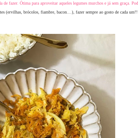
ida de fazer. Ótima para aproveitar aqueles legumes murchos e já sem graça. Po
ntes (ervilhas, brócolos, fiambre, bacon....), fazer sempre ao gosto de cada um!!