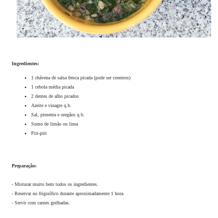
Ingredientes:
1 chávena de salsa fresca picada (pode ser coentros)
1 cebola média picada
2 dentes de alho picados
Azeite e vinagre q.b.
Sal, pimenta e oregãos q.b.
Sumo de limão ou lima
Piri-piri
Preparação:
- Misturar muito bem todos os ingredientes.
- Reservar no frigorífico durante aproximadamente 1 hora.
- Servir com carnes grelhadas.