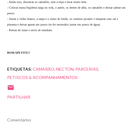
- Ainda crus, descascar os camarões, tirar a tripa e lavar muito bem.
- Colocar numa frigideira larga ou wok, o azeite, os dentes de alho, os camarões e deixar saltear um
pouco.
- Juntar o vinho branco, a raspa e o sumo de limão, os coentros picados e temperar com sal e
pimenta e deixar apurar um pouco (se for necessário juntar um pouco de água).
- Retirar do lume e servir de imediato.
BOM APETITE!!
ETIQUETAS:
CAMARÃO
NECTON
PARCERIAS
PETISCOS & ACOMPANHAMENTOS
PARTILHAR
Comentários