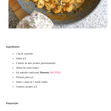
Ingredientes:
2 kg de camarões
Azeite q.b.
6 dentes de alho picados grosseiramente
200ml de vinho branco
Sal marinho tradicional
Marnoto
NECTON
Pimenta preta q.b.
Sumo e raspa de 1 limão médio
Coentros picados q.b.
Preparação: