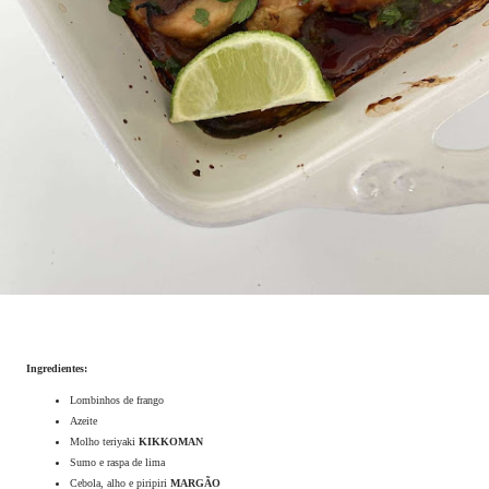
Ingredientes:
Lombinhos de frango
Azeite
Molho teriyaki
KIKKOMAN
Sumo e raspa de lima
Cebola, alho e piripiri
MARGÃO