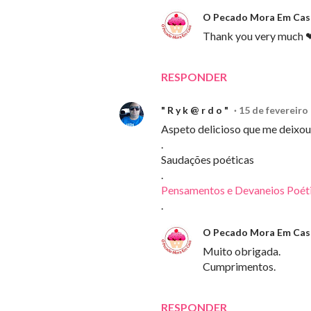
O Pecado Mora Em Cas
Thank you very much 
RESPONDER
" R y k @ r d o "
15 de fevereiro
Aspeto delicioso que me deixou 
.
Saudações poéticas
.
Pensamentos e Devaneios Poét
.
O Pecado Mora Em Cas
Muito obrigada.
Cumprimentos.
RESPONDER