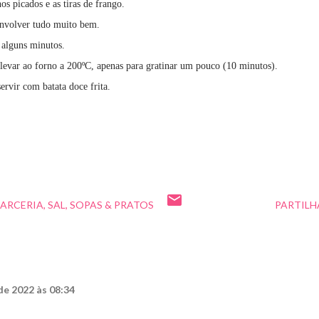
os picados e as tiras de frango.
envolver tudo muito bem.
r alguns minutos.
e levar ao forno a 200ºC, apenas para gratinar um pouco (10 minutos).
servir com batata doce frita.
PARCERIA
SAL
SOPAS & PRATOS
PARTILH
de 2022 às 08:34