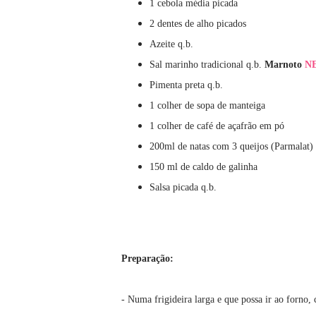
1 cebola média picada
2 dentes de alho picados
Azeite q.b.
Sal marinho tradicional q.b.
Marnoto
N
Pimenta preta q.b.
1 colher de sopa de manteiga
1 colher de café de açafrão em pó
200ml de natas com 3 queijos (Parmalat)
150 ml de caldo de galinha
Salsa picada q.b.
Preparação:
- Numa frigideira larga e que possa ir ao forno, 