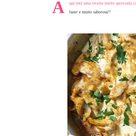
A
qui está uma receita muito apreciada c
fazer e muito saborosa!!