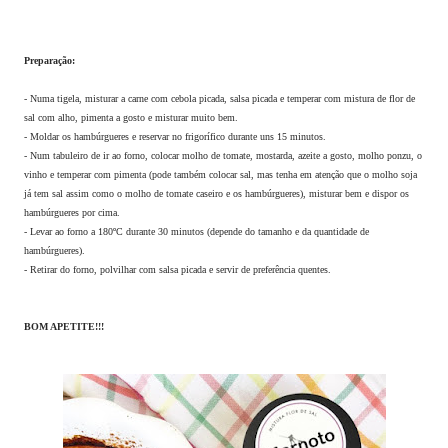
Preparação:
- Numa tigela, misturar a carne com cebola picada, salsa picada e temperar com mistura de flor de
sal com alho, pimenta a gosto e misturar muito bem.
- Moldar os hambúrgueres e reservar no frigorífico durante uns 15 minutos.
- Num tabuleiro de ir ao forno, colocar molho de tomate, mostarda, azeite a gosto, molho ponzu, o
vinho e temperar com pimenta (pode também colocar sal, mas tenha em atenção que o molho soja
já tem sal assim como o molho de tomate caseiro e os hambúrgueres), misturar bem e dispor os
hambúrgueres por cima.
- Levar ao forno a 180ºC durante 30 minutos (depende do tamanho e da quantidade de
hambúrgueres).
- Retirar do forno, polvilhar com salsa picada e servir de preferência quentes.
BOM APETITE!!!