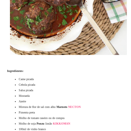
Ingredientes:
Carne picada
Cebola picada
Salsa picada
Mostarda
Azeite
Mistura de flor de sal com alho
Marnoto
NECTON
Pimenta preta
Molho de tomate caseiro ou de compra
Molho de soja
Ponzu
limão
KIKKOMAN
100ml de vinho branco