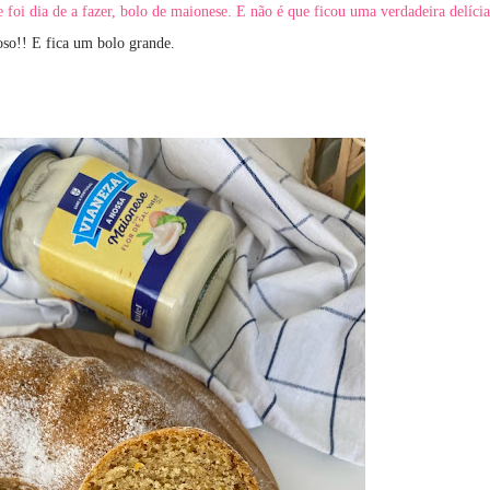
e foi dia de a fazer, bolo de maionese.
E não é que ficou uma verdadeira delícia
so!! E fica um bolo grande.