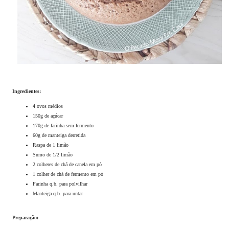
Ingredientes:
4 ovos médios
150g de açúcar
170g de farinha sem fermento
60g de manteiga derretida
Raspa de 1 limão
Sumo de 1/2 limão
2 colheres de chá de canela em pó
1 colher de chá de fermento em pó
Farinha q.b. para polvilhar
Manteiga q.b. para untar
Preparação: