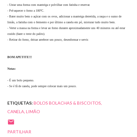
- Untar uma forma com manteiga e polvilhar com farinha e reservar.
- Pré-aquecer o forno a 180ºC.
- Bater muito bem o açúcar com os ovos, adicionar a manteiga derretida, a raspa e o sumo de
limão, a farinha com o fermento e por último a canela em pó, misturar tudo muito bem.
- Verter a massa na forma e levar ao forno durante aproximadamente uns 40 minutos ou até estar
cozido (fazer o teste do palito).
- Retirar do forno, deixar arrefecer um pouco, desenformar e servir.
BOM APETITE!!!
Notas:
-
É um bolo pequeno.
- Se é fã de canela, pode sempre colocar mais um pouco.
ETIQUETAS:
BOLOS BOLACHAS & BISCOITOS
CANELA
LIMÃO
PARTILHAR