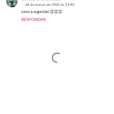
26 de março de 2025 às 11:45
Levo a sugestão 👏👏👏
RESPONDER
E
n
v
i