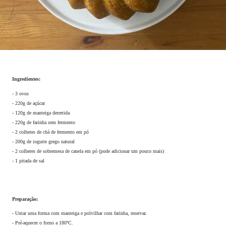
Ingredientes:
- 3 ovos
- 220g de açúcar
- 120g de manteiga derretida
- 220g de farinha sem fermento
- 2 colheres de chá de fermento em pó
- 200g de iogurte grego natural
- 2 colheres de sobremesa de canela em pó (pode adicionar um pouco mais)
- 1 pitada de sal
Preparação:
- Untar uma forma com manteiga e polvilhar com farinha, reservar.
- Pré-aquecer o forno a 180ºC.