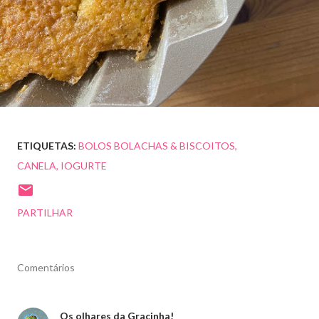
ETIQUETAS:
BOLOS BOLACHAS & BISCOITOS
CANELA
IOGURTE
PARTILHAR
Comentários
Os olhares da Gracinha!