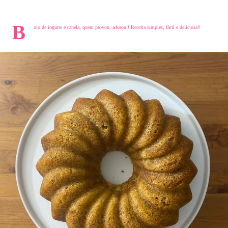
B
olo de iogurte e canela, q
uem provou, adorou!! Receita simples, fácil e deliciosa!!