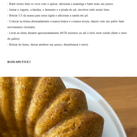
- Bater muito bem os ovos com o açúcar, adicionar a manteiga e bater mais um pouco.
- Juntar o iogurte, a farinha, o fermento e a pitada de sal, envolver tudo muito bem.
- Retirar 1/3 da massa para outra tigela e adicionar a canela em pó.
- Colocar na forma alternadamente a massa branca e a massa escura, depois com um palito fazer
movimentos circulares.
- Levar ao forno durante aproximadamente 40/50 minutos ou até o bolo estar cozido (fazer o teste
do palito).
- Retirar do forno, deixar arrefecer um pouco, desenformar e servir.
BOM APETITE!!